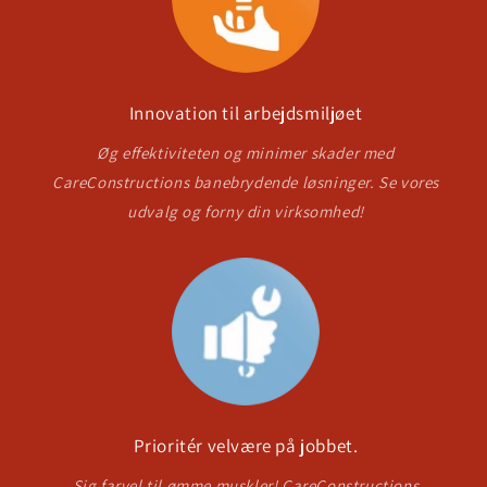
Innovation til arbejdsmiljøet
Øg effektiviteten og minimer skader med
CareConstructions banebrydende løsninger. Se vores
udvalg og forny din virksomhed!
Prioritér velvære på jobbet.
Sig farvel til ømme muskler! CareConstructions