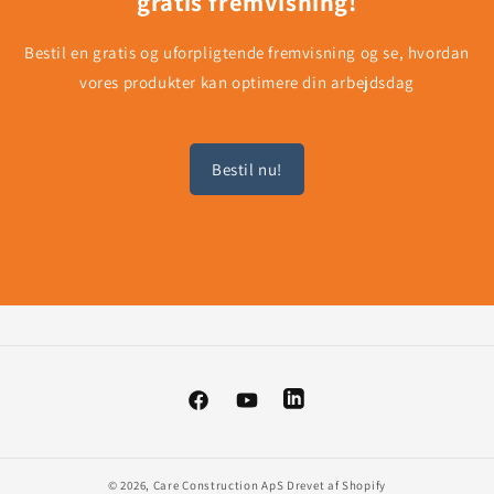
gratis fremvisning!
Bestil en gratis og uforpligtende fremvisning og se, hvordan
vores produkter kan optimere din arbejdsdag
Bestil nu!
Facebook
YouTube
Vimeo
© 2026,
Care Construction ApS
Drevet af Shopify