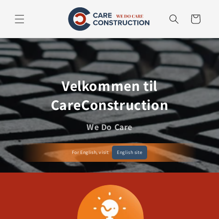
Gå til
indhold
Fokusprodukte
Velkommen til
CareConstruction
We Do Care
For English, visit:
English site