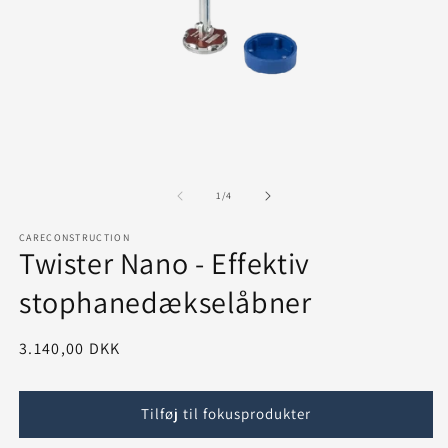
Åbn
mediet
1
i
Å
modus
m
2
af
1
/
4
i
m
CARECONSTRUCTION
Twister Nano - Effektiv
stophanedækselåbner
Normalpris
3.140,00 DKK
Tilføj til fokusprodukter